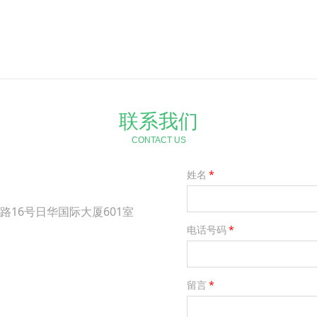
联系我们
CONTACT US
姓名
*
路16号日华国际大厦
601室
电话号码
*
留言
*