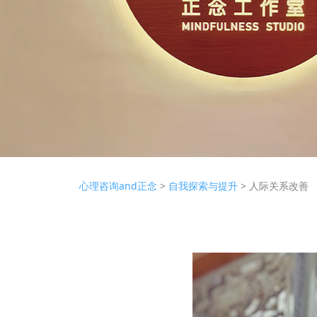
人际关系改善
心理咨询and正念
>
自我探索与提升
>
人际关系改善